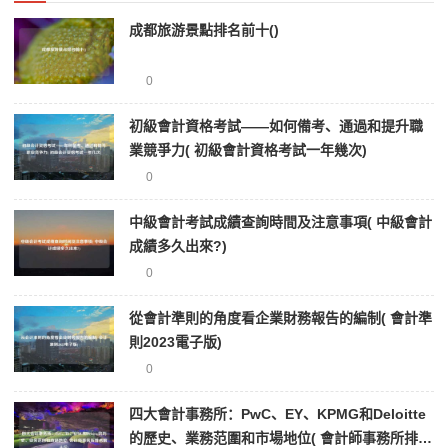
成都旅游景點排名前十()
0
初級會計資格考試——如何備考、通過和提升職
業競爭力( 初級會計資格考試一年幾次)
0
中級會計考試成績查詢時間及注意事項( 中級會計
成績多久出來?)
0
從會計準則的角度看企業財務報告的編制( 會計準
則2023電子版)
0
四大會計事務所：PwC、EY、KPMG和Deloitte
的歷史、業務范圍和市場地位( 會計師事務所排名