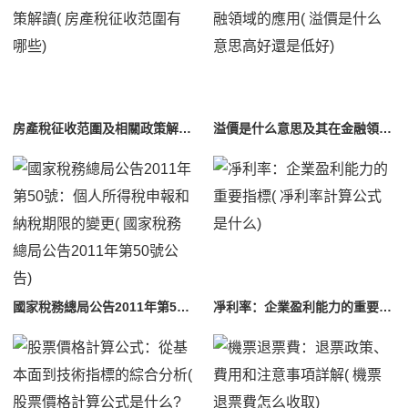
房產稅征收范圍及相關政策解讀( 房產稅征收范圍有哪些)
溢價是什么意思及其在金融領域的應用( 溢價是什么意思高好還是低好)
國家稅務總局公告2011年第50號：個人所得稅申報和納稅期限的變更( 國家稅務總局公告2011年第50號公告)
凈利率：企業盈利能力的重要指標( 凈利率計算公式是什么)