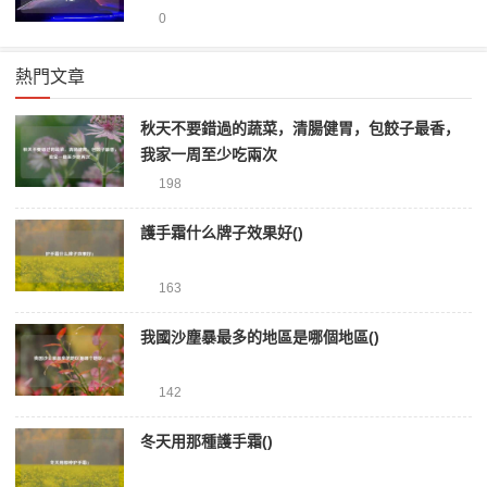
前十位)
0
熱門文章
秋天不要錯過的蔬菜，清腸健胃，包餃子最香，
我家一周至少吃兩次
198
護手霜什么牌子效果好()
163
我國沙塵暴最多的地區是哪個地區()
142
冬天用那種護手霜()