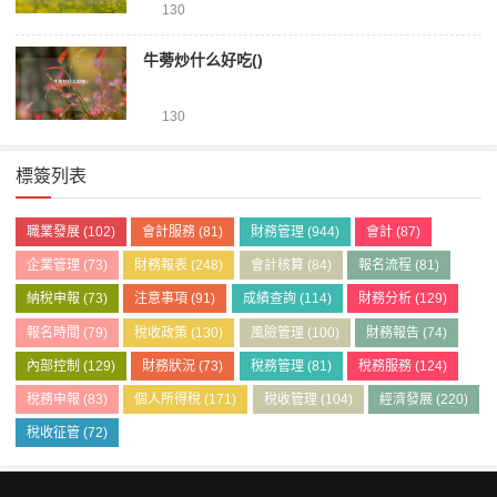
130
牛蒡炒什么好吃()
130
標簽列表
職業發展
(102)
會計服務
(81)
財務管理
(944)
會計
(87)
企業管理
(73)
財務報表
(248)
會計核算
(84)
報名流程
(81)
納稅申報
(73)
注意事項
(91)
成績查詢
(114)
財務分析
(129)
報名時間
(79)
稅收政策
(130)
風險管理
(100)
財務報告
(74)
內部控制
(129)
財務狀況
(73)
稅務管理
(81)
稅務服務
(124)
稅務申報
(83)
個人所得稅
(171)
稅收管理
(104)
經濟發展
(220)
稅收征管
(72)